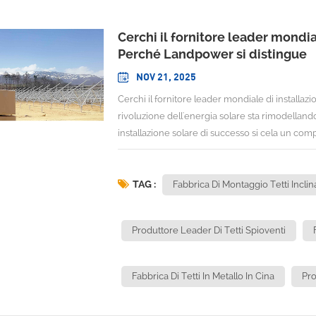
Cerchi il fornitore leader mondiale
Perché Landpower si distingue
NOV 21, 2025
Cerchi il fornitore leader mondiale di installazi
rivoluzione dell'energia solare sta rimodelland
installazione solare di successo si cela un co
montaggio. Poiché il mercato dei sistemi di mont
dollari nel 2024 e si stima che crescerà a un 
può fornire le soluzioni di montaggio innovative
TAG :
Fabbrica Di Montaggio Tetti Inclina
punta sempre più verso aziende come Landpow
globale Montaggio solare sul tetto Fornitore.Il
Produttore Leader Di Tetti Spioventi
settore del montaggio solare sta vivendo una cre
mercato dei sistemi di montaggio fotovoltaici fis
crescerà a un CAGR del 4,3% dal 2025 al 2034, tra
Fabbrica Di Tetti In Metallo In Cina
Pro
globale verso le energie rinnovabili. Questa str
crescente domanda di soluzioni di montaggio rob