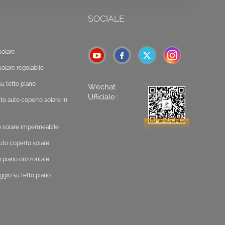
SOCIALE
solare
solare regolabile
u tetto piano
Wechat
Ufficiale :
o auto coperto solare in
o solare impermeabile
uto coperto solare
 piano orizzontale
ggio su tetto piano