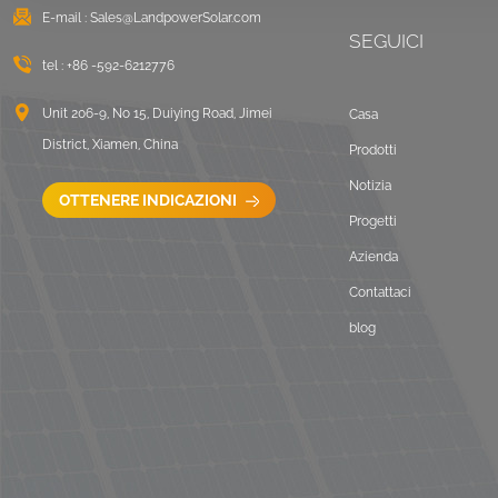
E-mail :
Sales@LandpowerSolar.com
SEGUICI
tel :
+86 -592-6212776
Unit 206-9, No 15, Duiying Road, Jimei
Casa
District, Xiamen, China
Prodotti
Notizia
OTTENERE INDICAZIONI
Progetti
Azienda
Contattaci
blog