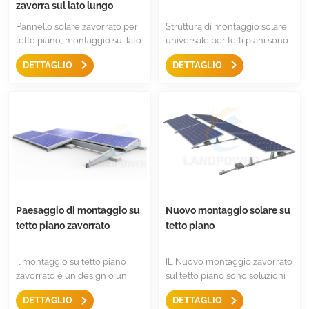
zavorra sul lato lungo
Pannello solare zavorrato per
Struttura di montaggio solare
tetto piano, montaggio sul lato
universale per tetti piani sono
lungo è la soluzione ideale per
la soluzione migliore per
DETTAGLIO
DETTAGLIO
montare pannelli solari di
grandi pannelli solari da fissare
grandi dimensioni su tetto
sul lato lungo o sul lato corto
piano o tetto trapezoidale, è
del pannello solare, pochi
una struttura di montaggio
componenti e facili da
semplice, facile e resistente
installare e tenere in
per pannelli di grandi
magazzino
dimensioni.
Paesaggio di montaggio su
Nuovo montaggio solare su
tetto piano zavorrato
tetto piano
Il montaggio su tetto piano
IL Nuovo montaggio zavorrato
zavorrato è un design o un
sul tetto piano sono soluzioni
pannello solare installato in
di montaggio rapido sia per
DETTAGLIO
DETTAGLIO
orizzontale,Pochi componenti,
l'esposizione a sud che per