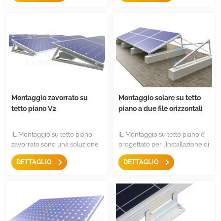
facili da installare e
l'orientamento est-ovest, facili
convenienti.
e veloci da usare con meno
componenti.
Montaggio zavorrato su
Montaggio solare su tetto
tetto piano V2
piano a due file orizzontali
IL Montaggio su tetto piano
IL Montaggio su tetto piano è
zavorrato sono una soluzione
progettato per l'installazione di
semplice per montare il
pannelli solari a due file su
DETTAGLIO
DETTAGLIO
pannello, con design
tetto piano, sono dotati di
antiscivolo, triangolo
triangolo e morsetto centrale,
preassemblato, sono meno
morsetto terminale ecc., meno
componenti per essere
componenti. Sia per
facilmente conservati.
installazioni residenziali che
commerciali.