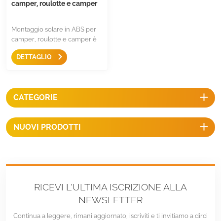
camper, roulotte e camper
Montaggio solare in ABS per
camper, roulotte e camper è
una struttura robusta e non
DETTAGLIO
richiede foratura sul tetto di
camper, camper, roulotte,
camper, cofani per auto,
garage, capannoni, yacht o
CATEGORIE
altre superfici piane.
NUOVI PRODOTTI
RICEVI L'ULTIMA ISCRIZIONE ALLA
NEWSLETTER
Continua a leggere, rimani aggiornato, iscriviti e ti invitiamo a dirci