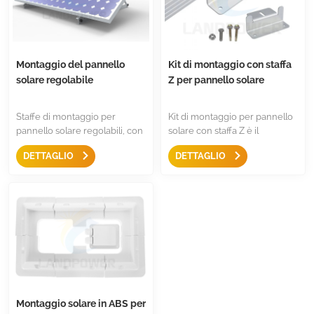
Montaggio del pannello
Kit di montaggio con staffa
solare regolabile
Z per pannello solare
Staffe di montaggio per
Kit di montaggio per pannello
pannello solare regolabili, con
solare con staffa Z è il
gambe pieghevoli e inclinabili
montaggio più semplice per
DETTAGLIO
DETTAGLIO
su qualsiasi superficie piana
fissare la maggior parte dei
per camper, tetto, barca e
pannelli, con vite e dado
qualsiasi sistema off-grid
inclusi, colori nero o argento,
montaggio su tetti di camper,
rimorchi, barche, veicoli
ricreativi o yacht, montaggio
ideale per l'installazione di
pannelli solari.
Montaggio solare in ABS per