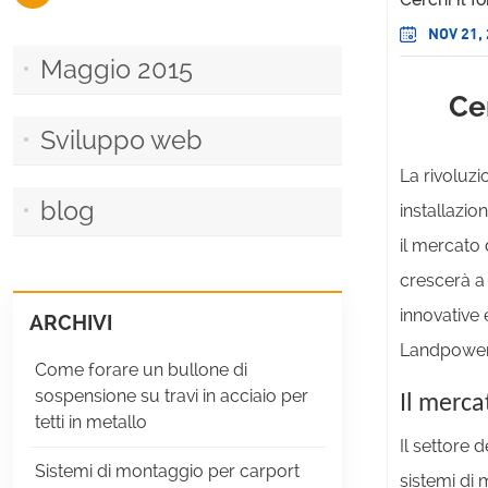
NOV 21,
Maggio 2015
Cer
Sviluppo web
La rivoluzi
blog
installazi
il mercato 
crescerà a
innovative 
ARCHIVI
Landpower 
Come forare un bullone di
sospensione su travi in ​​acciaio per
Il merca
tetti in metallo
Il settore 
Sistemi di montaggio per carport
sistemi di 