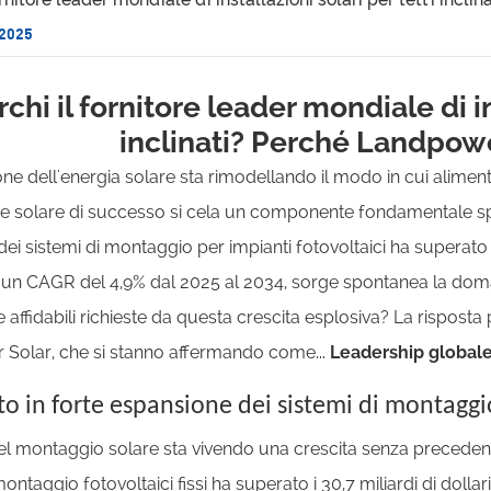
 2025
chi il fornitore leader mondiale di in
inclinati? Perché Landpowe
one dell'energia solare sta rimodellando il modo in cui alime
one solare di successo si cela un componente fondamentale sp
dei sistemi di montaggio per impianti fotovoltaici ha superato i 
 un CAGR del 4,9% dal 2025 al 2034, sorge spontanea la doman
e affidabili richieste da questa crescita esplosiva? La rispo
Solar, che si stanno affermando come...
Leadership global
to in forte espansione dei sistemi di montaggi
del montaggio solare sta vivendo una crescita senza precedenti,
montaggio fotovoltaici fissi ha superato i 30,7 miliardi di doll