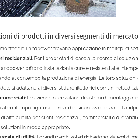
ioni di prodotti in diversi segmenti di mercat
di montaggio Landpower trovano applicazione in molteplici set
ni residenziali
: Per i proprietari di case alla ricerca di soluzion
i Landpower offrono installazioni sicure e resistenti alle intemp
do al contempo la produzione di energia. Le loro soluzioni di 
ndole si adattano ai diversi stili architettonici comuni nell'ediliz
commerciali
: Le aziende necessitano di sistemi di montaggio in 
o al contempo rigorosi standard di sicurezza e durata. Landpo
e di alta qualità per clienti residenziali, commerciali e di gran
e soluzioni in modo appropriato.
 scala di utilità
: I grandi parchi solari richiedono sistemi di 