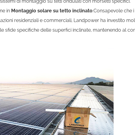
 sistemi di montaggio su tetti ondulati con morsetti specifici.
one in
Montaggio solare su tetto inclinato
:Consapevole che i t
llazioni residenziali e commerciali, Landpower ha investito mo
le sfide specifiche delle superfici inclinate, mantenendo al con
.