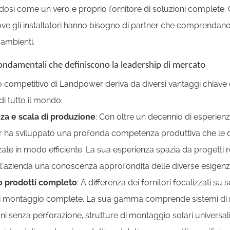
dosi come un vero e proprio fornitore di soluzioni complete.
ve gli installatori hanno bisogno di partner che comprendano l
 ambienti.
ondamentali che definiscono la leadership di mercato
o competitivo di Landpower deriva da diversi vantaggi chiave c
 di tutto il mondo:
a e scala di produzione
: Con oltre un decennio di esperienz
ha sviluppato una profonda competenza produttiva che le co
ate in modo efficiente. La sua esperienza spazia da progetti re
ll'azienda una conoscenza approfondita delle diverse esigen
o prodotti completo
: A differenza dei fornitori focalizzati su
di montaggio complete. La sua gamma comprende sistemi di mo
ni senza perforazione, strutture di montaggio solari universali p