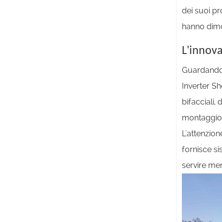
dei suoi pr
hanno dimos
L'innova
Guardando a
Inverter Sh
bifacciali,
montaggio
L'attenzio
fornisce si
servire mer