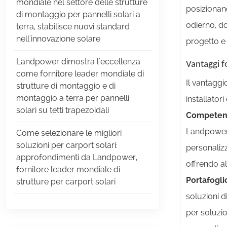
mondiale nel settore delle strutture
posizionan
di montaggio per pannelli solari a
odierno, do
terra, stabilisce nuovi standard
nell'innovazione solare
progetto e
Landpower dimostra l'eccellenza
Vantaggi f
come fornitore leader mondiale di
Il vantaggi
strutture di montaggio e di
montaggio a terra per pannelli
installatori
solari su tetti trapezoidali
Competenz
Landpower 
Come selezionare le migliori
soluzioni per carport solari:
personalizz
approfondimenti da Landpower,
offrendo a
fornitore leader mondiale di
Portafogli
strutture per carport solari
soluzioni 
per soluzio