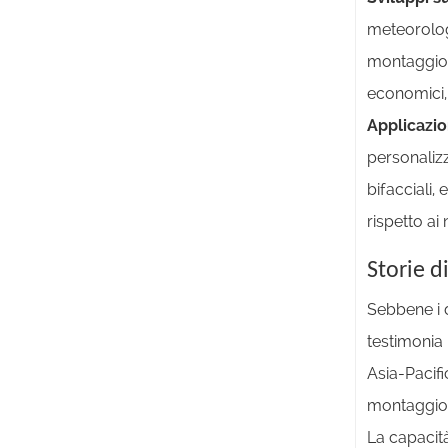
meteorolog
montaggio, 
economici, 
Applicazio
personalizz
bifacciali
rispetto ai
Storie d
Sebbene i d
testimonia 
Asia-Pacifi
montaggio 
La capacità