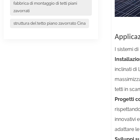
fabbrica di montaggio di tetti piani
zavorrati
struttura del tetto piano zavorrato Cina
Applicaz
I sistemi 
Installazio
inclinati d
massimizzan
tetti in sca
Progetti 
rispettand
innovativi 
adattare l
Sviluppi su