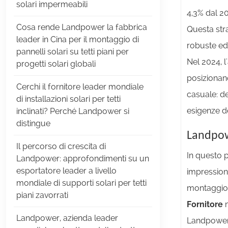
solari impermeabili
4,3% dal 20
Cosa rende Landpower la fabbrica
Questa str
leader in Cina per il montaggio di
robuste ed e
pannelli solari su tetti piani per
Nel 2024, l
progetti solari globali
posizionand
Cerchi il fornitore leader mondiale
casuale: d
di installazioni solari per tetti
esigenze d
inclinati? Perché Landpower si
distingue
Landpowe
Il percorso di crescita di
In questo 
Landpower: approfondimenti su un
esportatore leader a livello
impressiona
mondiale di supporti solari per tetti
montaggio 
piani zavorrati
Fornitore
n
Landpower, azienda leader
Landpower S