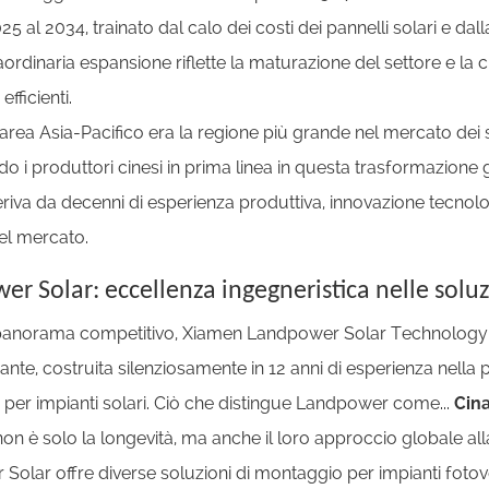
25 al 2034, trainato dal calo dei costi dei pannelli solari e dal
aordinaria espansione riflette la maturazione del settore e l
fficienti.
'area Asia-Pacifico era la regione più grande nel mercato dei s
o i produttori cinesi in prima linea in questa trasformazione 
eriva da decenni di esperienza produttiva, innovazione tecno
el mercato.
r Solar: eccellenza ingegneristica nelle solu
panorama competitivo, Xiamen Landpower Solar Technology Co.
nte, costruita silenziosamente in 12 anni di esperienza nella 
per impianti solari. Ciò che distingue Landpower come...
Cin
on è solo la longevità, ma anche il loro approccio globale alla
olar offre diverse soluzioni di montaggio per impianti fotovolta