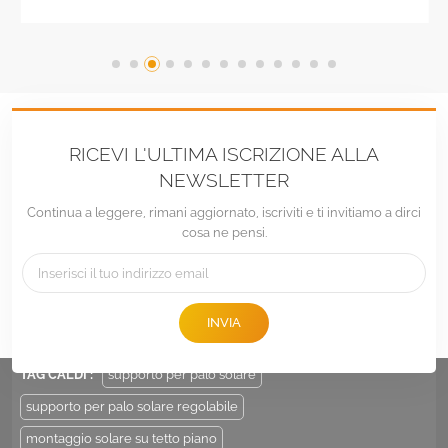
piano zavorrato
RICEVI L'ULTIMA ISCRIZIONE ALLA
NEWSLETTER
Continua a leggere, rimani aggiornato, iscriviti e ti invitiamo a dirci
cosa ne pensi.
tel :
+86 -592-6212776
E-mail :
Sales@LandpowerSolar.com
INVIA
Add : Unit 206-9, No 15, Duiying Road, Jimei District, Xiamen, China
TAG CALDI :
supporto per palo solare
supporto per palo solare regolabile
montaggio solare su tetto piano