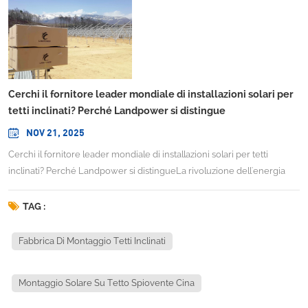
Cerchi il fornitore leader mondiale di installazioni solari per
tetti inclinati? Perché Landpower si distingue
NOV 21, 2025
Cerchi il fornitore leader mondiale di installazioni solari per tetti
inclinati? Perché Landpower si distingueLa rivoluzione dell'energia
solare sta rimodellando il modo in cui alimentiamo il nostro mondo,
ma dietro ogni installazione solare di successo si cela un componente
TAG :
fondamentale spesso trascurato: il sistema di montaggio. Poiché il
mercato dei sistemi di montaggio per impianti fotovoltaici ha superato
Fabbrica Di Montaggio Tetti Inclinati
i 38,4 miliardi di dollari nel 2024 e si stima che crescerà a un CAGR del
4,9% dal 2025 al 2034, sorge spontanea la domanda: chi può fornire le
Montaggio Solare Su Tetto Spiovente Cina
soluzioni di montaggio innovative e affidabili richieste da questa
crescita esplosiva? La risposta punta sempre più verso aziende come