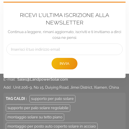
RICEVI L'ULTIMA ISCRIZIONE ALLA
NEWSLETTER
Continua a leggere, rimani aggiornato, iscriviti e ti invitiamo a dirci
cosa ne pensi.
INVIA
tel :
+86 -592-6212776
E-mail :
Sales@LandpowerSolar.com
Add : Unit 206-9, No 15, Duiying Road, Jimei District, Xiamen, China
TAG CALDI :
supporto per palo solare
supporto per palo solare regolabile
montaggio solare su tetto piano
montaggio per posto auto coperto solare in acciaio