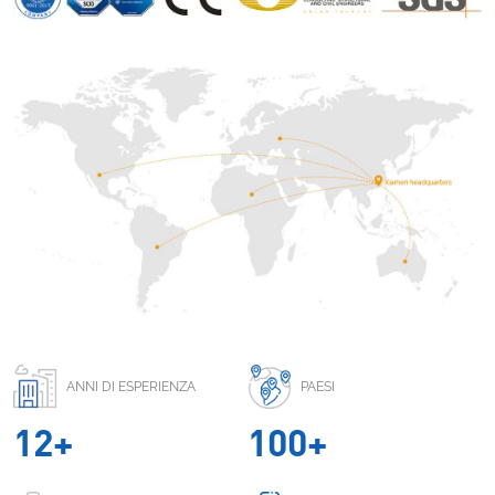
ANNI DI ESPERIENZA
PAESI
1
2
+
1
0
0
+