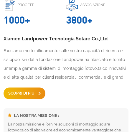
PROGETTI
ASSOCIAZIONE
1
0
0
0
+
3
8
0
0
+
Xiamen Landpower Tecnologia Solare Co.,Ltd
Facciamo molto affidamento sulle nostre capacità di ricerca e
sviluppo, sin dalla fondazione Landpower ha rilasciato e fornito
un'ampia gamma di sistemi di montaggio fotovoltaico innovativi
e di alta qualità per clienti residenziali, commerciali e di grandi
dimensioni. La nostra attenzione è creare e promuovere soluzioni
SCOPRI DI PIÙ
di energia rinnovabile che semplifichino le installazioni solari.
LA NOSTRA MISSIONE :
La nostra missione è fornire soluzioni di montaggio solare
fotovoltaico di alto valore ed economicamente vantaggiose che