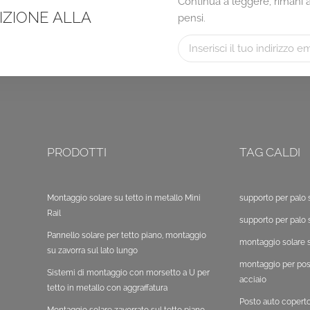
Continua a leggere, rimani ag
RIZIONE ALLA
pensi.
PRODOTTI
TAG CALDI
Montaggio solare su tetto in metallo Mini
supporto per palo 
Rail
supporto per palo 
Pannello solare per tetto piano, montaggio
montaggio solare s
su zavorra sul lato lungo
montaggio per post
Sistemi di montaggio con morsetto a U per
acciaio
tetto in metallo con aggraffatura
Posto auto copert