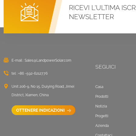
RICEVI L'ULTIMA ISC
Pannello solare per
NEWSLETTER
tetto piano,
montaggio su zavorra
sul lato lungo
VISUALIZZA DETTAGLI
Sistemi di montaggio
con morsetto a U per
E-mail :
Sales@LandpowerSolar.com
tetto in metallo con
SEGUICI
aggraffatura
tel :
+86 -592-6212776
VISUALIZZA DETTAGLI
Unit 206-9, No 15, Duiying Road, Jimei
Casa
Montaggio solare
District, Xiamen, China
Prodotti
zavorrato sul tetto
Notizia
piano est-ovest
OTTENERE INDICAZIONI
Progetti
VISUALIZZA DETTAGLI
Azienda
Sistemi di montaggio
Contattaci