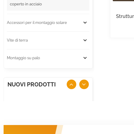
coperto in acciaio
Struttu
Accessori per il montaggio solare
Vite di terra
Montaggio su palo
NUOVI PRODOTTI
Montaggio solare su
tetto in metallo Mini
Rail
VISUALIZZA DETTAGLI