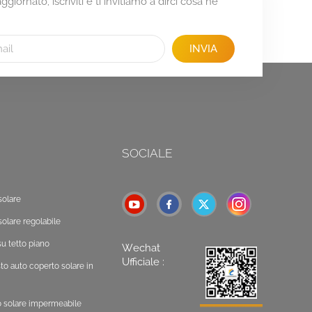
giornato, iscriviti e ti invitiamo a dirci cosa ne
INVIA
SOCIALE
solare
solare regolabile
u tetto piano
Wechat
Ufficiale :
o auto coperto solare in
o solare impermeabile