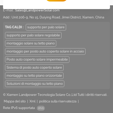
tel :
+86 -592-6212776
E-mail :
Sales@LandpowerSolar.com
Add : Unit 206-9, No 15, Duiying Road, Jimei District, Xiamen, China
TAG CALDI :
supporto per palo solare
supporto per palo solare regolabile
montaggio solare su tetto piano
montaggio per posto auto coperto solare in acciaio
Posto auto coperto solare impermeabile
Sistema di posto auto coperto solare
montaggio su tetto piano orizzontale
Soluzioni di montaggio su tetto piano
© Xiamen Landpower Tecnologia Solare Co.,Ltd Tutti i diritti riservati .
Mappa del sito
|
Xml
|
politica sulla riservatezza
|
Rete IPv6 supportata