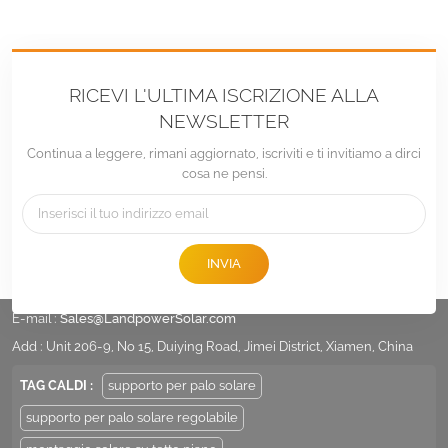
RICEVI L'ULTIMA ISCRIZIONE ALLA
NEWSLETTER
Continua a leggere, rimani aggiornato, iscriviti e ti invitiamo a dirci
cosa ne pensi.
INVIA
tel :
+86 -592-6212776
E-mail :
Sales@LandpowerSolar.com
Add : Unit 206-9, No 15, Duiying Road, Jimei District, Xiamen, China
TAG CALDI :
supporto per palo solare
supporto per palo solare regolabile