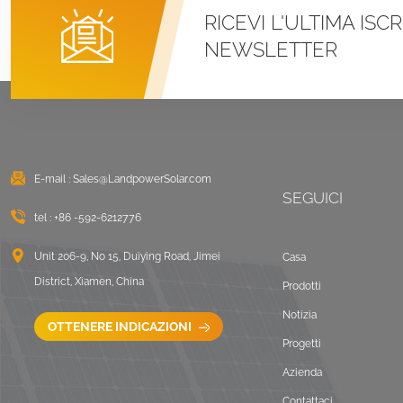
RICEVI L'ULTIMA ISC
Sistemi di montaggio
NEWSLETTER
con morsetto a U per
tetto in metallo con
aggraffatura
VISUALIZZA DETTAGLI
Montaggio solare
zavorrato sul tetto
E-mail :
Sales@LandpowerSolar.com
piano est-ovest
SEGUICI
tel :
+86 -592-6212776
VISUALIZZA DETTAGLI
Unit 206-9, No 15, Duiying Road, Jimei
Casa
Sistemi di montaggio
District, Xiamen, China
Prodotti
LongRail per tetto
ondulato
Notizia
OTTENERE INDICAZIONI
VISUALIZZA DETTAGLI
Progetti
Azienda
Paesaggio di
Contattaci