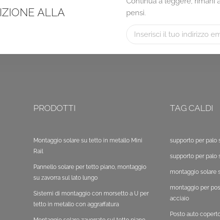
Continua a leggere, rimani ag
RIZIONE ALLA
pensi.
PRODOTTI
TAG CALDI
Montaggio solare su tetto in metallo Mini
supporto per palo 
Rail
supporto per palo 
Pannello solare per tetto piano, montaggio
montaggio solare s
su zavorra sul lato lungo
montaggio per post
Sistemi di montaggio con morsetto a U per
acciaio
tetto in metallo con aggraffatura
Posto auto copert