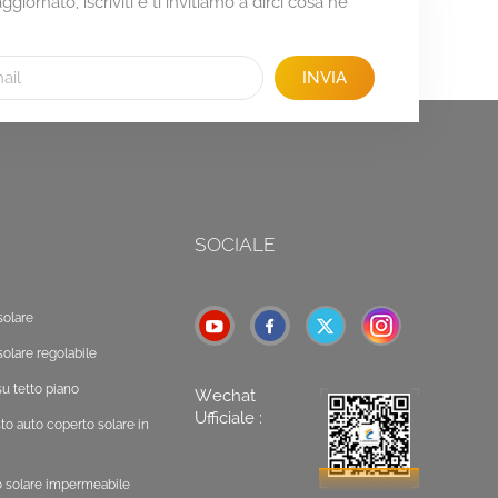
giornato, iscriviti e ti invitiamo a dirci cosa ne
INVIA
SOCIALE
solare
solare regolabile
u tetto piano
Wechat
Ufficiale :
o auto coperto solare in
o solare impermeabile