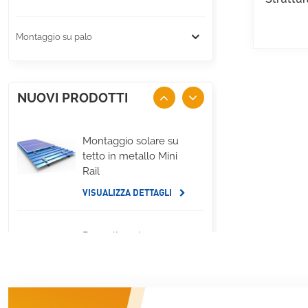
Montaggio su palo
NUOVI PRODOTTI
Montaggio solare su
tetto in metallo Mini
Rail
VISUALIZZA DETTAGLI
Pannello solare per
tetto piano,
montaggio su zavorra
sul lato lungo
VISUALIZZA DETTAGLI