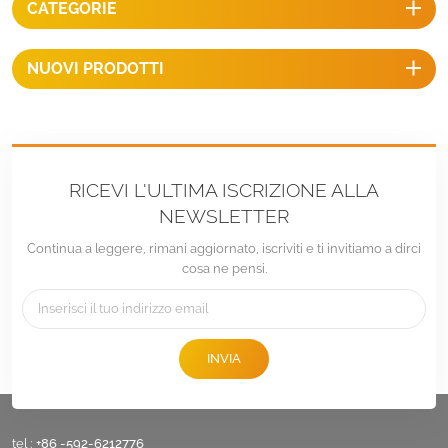
CATEGORIE
come scorta per la
distribuzione delle vendite. I
colori disponibili sono nero o
NUOVI PRODOTTI
argento, impermeabili e adatti
a diverse installazioni di
pannelli.
RICEVI L'ULTIMA ISCRIZIONE ALLA
NEWSLETTER
Continua a leggere, rimani aggiornato, iscriviti e ti invitiamo a dirci
cosa ne pensi.
INVIA
tel :
+86 -592-6212776