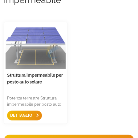
Struttura impermeabile per
posto auto solare
Potenza terrestre Struttura
impermeabile per posto auto
solare Progettato per
DETTAGLIO
parcheggi residenziali o
commerciali, può essere
utilizzato come kit standard
per parcheggi da 1, 2 e 3 auto,