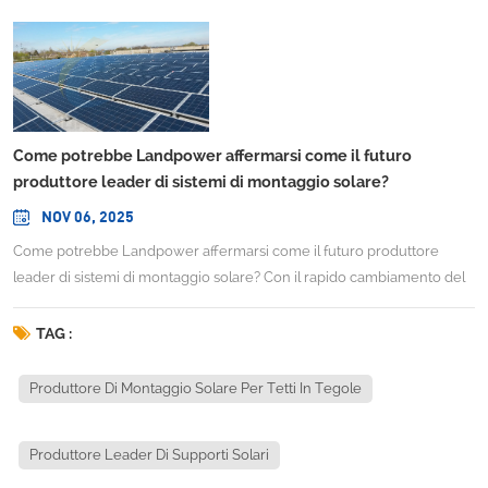
Come potrebbe Landpower affermarsi come il futuro
produttore leader di sistemi di montaggio solare?
NOV 06, 2025
Come potrebbe Landpower affermarsi come il futuro produttore
leader di sistemi di montaggio solare? Con il rapido cambiamento del
panorama energetico globale, l'industria solare si è evoluta da un
mercato di nicchia a un pilastro di un futuro sostenibile. Ma mentre
TAG :
pannelli e inverter spesso catturano l'attenzione, un componente
meno visibile ma altrettanto critico è alla base dell'intero settore: il
Produttore Di Montaggio Solare Per Tetti In Tegole
sistema di montaggio. L'integrità, l'efficienza e l'adattabilità di queste
strutture sono fondamentali per il successo di un progetto solare.
Produttore Leader Di Supporti Solari
Questo ci porta a una domanda cruciale: come potrebbe Landpower
emergere come... Produttore leader futuro di sistemi di montaggio