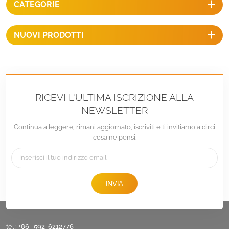
CATEGORIE
e l'acciaio inossidabile di alta
qualità li rendono durevoli e
forniscono prestazioni ottimali
NUOVI PRODOTTI
per un lungo periodo di
tempo.
RICEVI L'ULTIMA ISCRIZIONE ALLA
NEWSLETTER
Continua a leggere, rimani aggiornato, iscriviti e ti invitiamo a dirci
cosa ne pensi.
INVIA
tel :
+86 -592-6212776