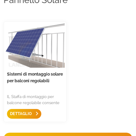
Sistemi di montaggio solare
per balconi regolabili
IL Staffa di montaggio per
balcone regolabile consente
di impostare l'angolazione
DETTAGLIO
ideale in base alle stagioni e
consente di fissare facilmente
e stabilmente pannelli solari e
inverter al balcone. L'alluminio