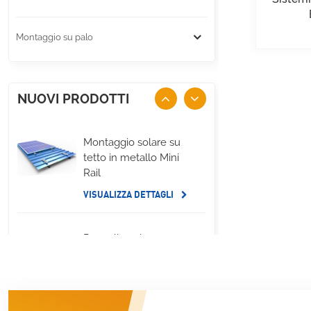
Montaggio su palo
NUOVI PRODOTTI
Montaggio solare su
tetto in metallo Mini
Rail
VISUALIZZA DETTAGLI
Pannello solare per
tetto piano,
montaggio su zavorra
sul lato lungo
VISUALIZZA DETTAGLI