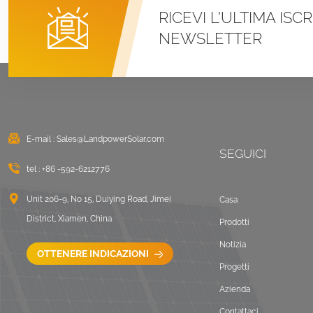
RICEVI L'ULTIMA ISC
Sistemi di montaggio
NEWSLETTER
con morsetto a U per
tetto in metallo con
aggraffatura
VISUALIZZA DETTAGLI
Montaggio solare
zavorrato sul tetto
E-mail :
Sales@LandpowerSolar.com
piano est-ovest
SEGUICI
tel :
+86 -592-6212776
VISUALIZZA DETTAGLI
Unit 206-9, No 15, Duiying Road, Jimei
Casa
Sistemi di montaggio
District, Xiamen, China
Prodotti
LongRail per tetto
ondulato
Notizia
OTTENERE INDICAZIONI
VISUALIZZA DETTAGLI
Progetti
Azienda
Paesaggio di
Contattaci