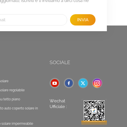
giornato, iscriviti e ti invitiamo a dirci cosa ne
INVIA
SOCIALE
solare
solare regolabile
u tetto piano
Wechat
Ufficiale :
o auto coperto solare in
o solare impermeabile