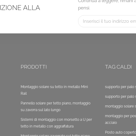
Continua a leggere, rimani ag
RIZIONE ALLA
pensi.
PRODOTTI
TAG CALDI
Montaggio solare su tetto in metallo Mini
supporto per palo 
Rail
supporto per palo 
Pannello solare per tetto piano, montaggio
montaggio solare s
su zavorra sul lato lungo
montaggio per post
Sistemi di montaggio con morsetto a U per
acciaio
tetto in metallo con aggraffatura
Posto auto copert