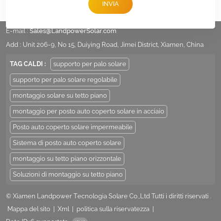
INVIA
tel :
+86 -592-6212776
E-mail :
Sales@LandpowerSolar.com
Add : Unit 206-9, No 15, Duiying Road, Jimei District, Xiamen, China
TAG CALDI :
supporto per palo solare
supporto per palo solare regolabile
montaggio solare su tetto piano
montaggio per posto auto coperto solare in acciaio
Posto auto coperto solare impermeabile
Sistema di posto auto coperto solare
montaggio su tetto piano orizzontale
Soluzioni di montaggio su tetto piano
© Xiamen Landpower Tecnologia Solare Co.,Ltd Tutti i diritti riservati .
Mappa del sito
|
Xml
|
politica sulla riservatezza
|