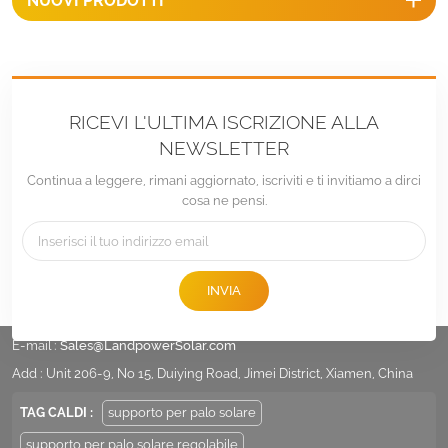
NUOVI PRODOTTI
RICEVI L'ULTIMA ISCRIZIONE ALLA
NEWSLETTER
Continua a leggere, rimani aggiornato, iscriviti e ti invitiamo a dirci
cosa ne pensi.
INVIA
tel :
+86 -592-6212776
E-mail :
Sales@LandpowerSolar.com
Add : Unit 206-9, No 15, Duiying Road, Jimei District, Xiamen, China
TAG CALDI :
supporto per palo solare
supporto per palo solare regolabile