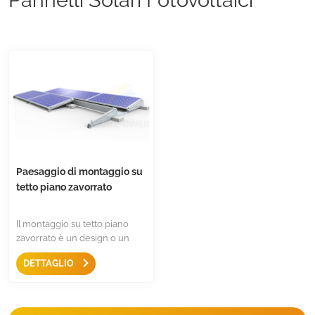
Paesaggio di montaggio su
tetto piano zavorrato
Il montaggio su tetto piano
zavorrato è un design o un
pannello solare installato in
DETTAGLIO
orizzontale,Pochi componenti,
facili da installare e
convenienti.