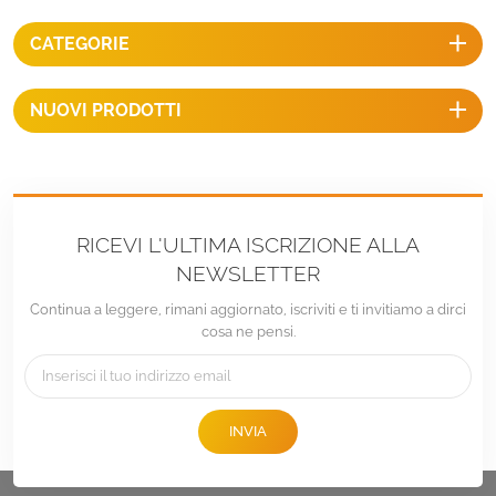
inclusi, colori nero o argento,
montaggio su tetti di camper,
CATEGORIE
rimorchi, barche, veicoli
ricreativi o yacht, montaggio
ideale per l'installazione di
NUOVI PRODOTTI
pannelli solari.
RICEVI L'ULTIMA ISCRIZIONE ALLA
NEWSLETTER
Continua a leggere, rimani aggiornato, iscriviti e ti invitiamo a dirci
cosa ne pensi.
INVIA