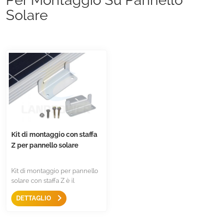
Solare
Kit di montaggio con staffa
Z per pannello solare
Kit di montaggio per pannello
solare con staffa Z è il
montaggio più semplice per
DETTAGLIO
fissare la maggior parte dei
pannelli, con vite e dado