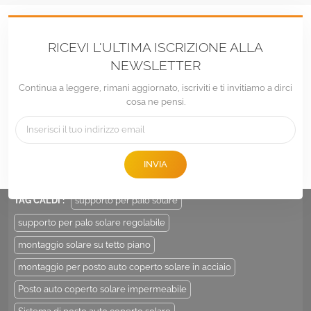
RICEVI L'ULTIMA ISCRIZIONE ALLA
NEWSLETTER
Continua a leggere, rimani aggiornato, iscriviti e ti invitiamo a dirci
cosa ne pensi.
tel :
+86 -592-6212776
E-mail :
Sales@LandpowerSolar.com
INVIA
Add : Unit 206-9, No 15, Duiying Road, Jimei District, Xiamen, China
TAG CALDI :
supporto per palo solare
supporto per palo solare regolabile
montaggio solare su tetto piano
montaggio per posto auto coperto solare in acciaio
Posto auto coperto solare impermeabile