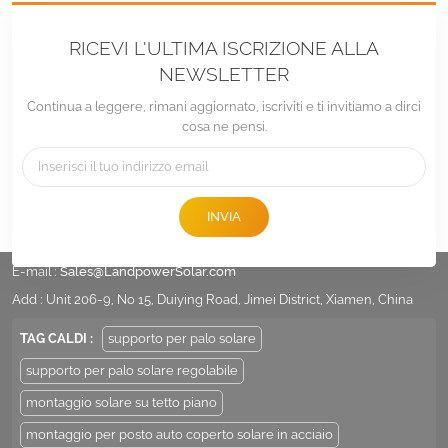
RICEVI L'ULTIMA ISCRIZIONE ALLA
NEWSLETTER
Continua a leggere, rimani aggiornato, iscriviti e ti invitiamo a dirci
cosa ne pensi.
INVIA
tel :
+86 -592-6212776
E-mail :
Sales@LandpowerSolar.com
Add : Unit 206-9, No 15, Duiying Road, Jimei District, Xiamen, China
TAG CALDI :
supporto per palo solare
supporto per palo solare regolabile
montaggio solare su tetto piano
montaggio per posto auto coperto solare in acciaio