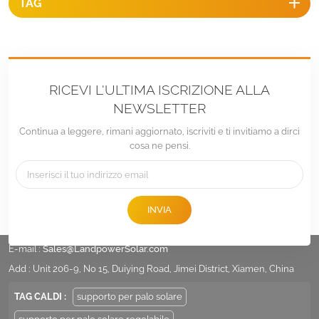
TAG
RICEVI L'ULTIMA ISCRIZIONE ALLA
NEWSLETTER
Continua a leggere, rimani aggiornato, iscriviti e ti invitiamo a dirci
cosa ne pensi.
INVIA
tel :
+86 -592-6212776
E-mail :
Sales@LandpowerSolar.com
Add : Unit 206-9, No 15, Duiying Road, Jimei District, Xiamen, China
TAG CALDI :
supporto per palo solare