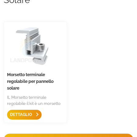
Morsetto terminale
regolabile per pannello
solare
IL Morsetto terminale
regolabile il kit è un morsetto
universale per pannello solare
DETTAGLIO
da 30-50 mm, può essere
anodizzato nero o anodizzato
argento, con acciaio
inossidabile 304, prezzi