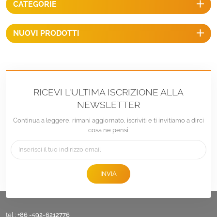
CATEGORIE
competitivi, facile da tenere in
stock.
NUOVI PRODOTTI
RICEVI L'ULTIMA ISCRIZIONE ALLA
NEWSLETTER
Continua a leggere, rimani aggiornato, iscriviti e ti invitiamo a dirci
cosa ne pensi.
INVIA
tel :
+86 -592-6212776