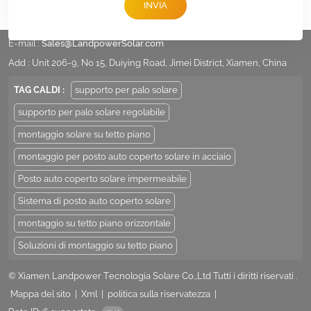
INVIA
tel :
+86 -592-6212776
E-mail :
Sales@LandpowerSolar.com
Add : Unit 206-9, No 15, Duiying Road, Jimei District, Xiamen, China
TAG CALDI :
supporto per palo solare
supporto per palo solare regolabile
montaggio solare su tetto piano
montaggio per posto auto coperto solare in acciaio
Posto auto coperto solare impermeabile
Sistema di posto auto coperto solare
montaggio su tetto piano orizzontale
Soluzioni di montaggio su tetto piano
© Xiamen Landpower Tecnologia Solare Co.,Ltd Tutti i diritti riservati .
Mappa del sito
|
Xml
|
politica sulla riservatezza
|