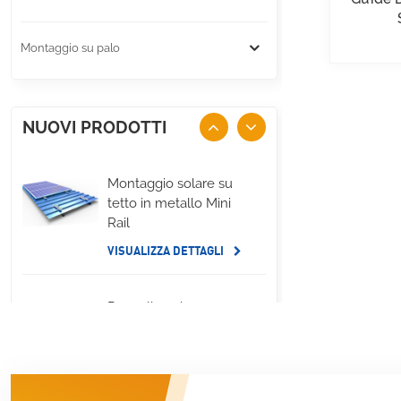
Montaggio su palo
NUOVI PRODOTTI
Montaggio solare su
tetto in metallo Mini
Rail
VISUALIZZA DETTAGLI
Pannello solare per
tetto piano,
montaggio su zavorra
sul lato lungo
VISUALIZZA DETTAGLI