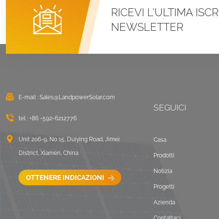
RICEVI L'ULTIMA ISC
Sistemi di montaggio
NEWSLETTER
con morsetto a U per
tetto in metallo con
aggraffatura
VISUALIZZA DETTAGLI
Montaggio solare
zavorrato sul tetto
E-mail :
Sales@LandpowerSolar.com
piano est-ovest
SEGUICI
tel :
+86 -592-6212776
VISUALIZZA DETTAGLI
Unit 206-9, No 15, Duiying Road, Jimei
Casa
Sistemi di montaggio
District, Xiamen, China
Prodotti
LongRail per tetto
ondulato
Notizia
OTTENERE INDICAZIONI
VISUALIZZA DETTAGLI
Progetti
Azienda
Paesaggio di
Contattaci