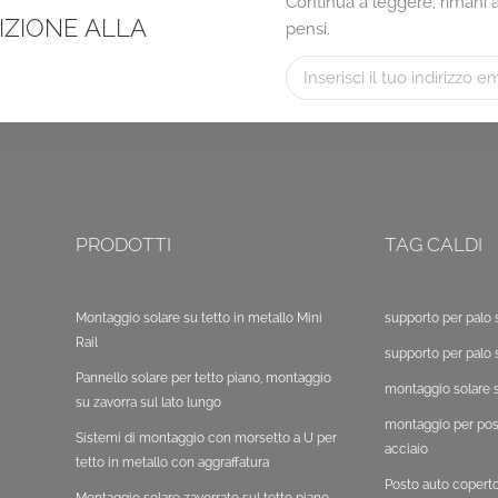
Continua a leggere, rimani ag
RIZIONE ALLA
pensi.
PRODOTTI
TAG CALDI
Montaggio solare su tetto in metallo Mini
supporto per palo 
Rail
supporto per palo 
Pannello solare per tetto piano, montaggio
montaggio solare s
su zavorra sul lato lungo
montaggio per post
Sistemi di montaggio con morsetto a U per
acciaio
tetto in metallo con aggraffatura
Posto auto copert