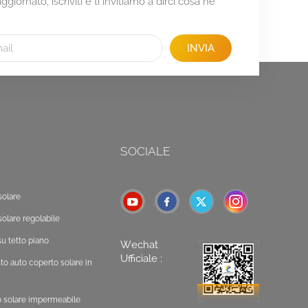
giornato, iscriviti e ti invitiamo a dirci cosa ne
INVIA
SOCIALE
solare
solare regolabile
u tetto piano
Wechat
Ufficiale :
o auto coperto solare in
o solare impermeabile