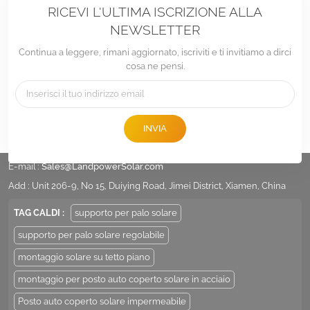
RICEVI L'ULTIMA ISCRIZIONE ALLA
NEWSLETTER
Continua a leggere, rimani aggiornato, iscriviti e ti invitiamo a dirci
cosa ne pensi.
INVIA
tel :
+86 -592-6212776
E-mail :
Sales@LandpowerSolar.com
Add : Unit 206-9, No 15, Duiying Road, Jimei District, Xiamen, China
TAG CALDI :
supporto per palo solare
supporto per palo solare regolabile
montaggio solare su tetto piano
montaggio per posto auto coperto solare in acciaio
Posto auto coperto solare impermeabile