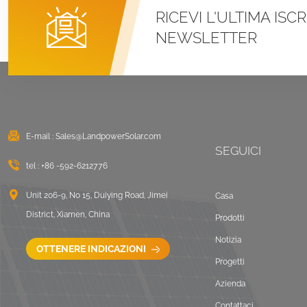
RICEVI L'ULTIMA ISC
Sistemi di montaggio
NEWSLETTER
con morsetto a U per
tetto in metallo con
aggraffatura
VISUALIZZA DETTAGLI
Montaggio solare
zavorrato sul tetto
E-mail :
Sales@LandpowerSolar.com
piano est-ovest
SEGUICI
tel :
+86 -592-6212776
VISUALIZZA DETTAGLI
Unit 206-9, No 15, Duiying Road, Jimei
Casa
Sistemi di montaggio
District, Xiamen, China
Prodotti
LongRail per tetto
ondulato
Notizia
OTTENERE INDICAZIONI
VISUALIZZA DETTAGLI
Progetti
Azienda
Paesaggio di
Contattaci