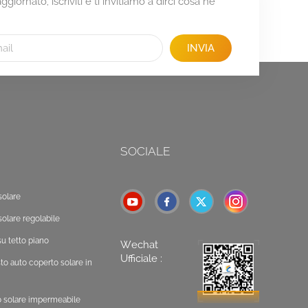
giornato, iscriviti e ti invitiamo a dirci cosa ne
INVIA
SOCIALE
solare
solare regolabile
u tetto piano
Wechat
Ufficiale :
o auto coperto solare in
o solare impermeabile