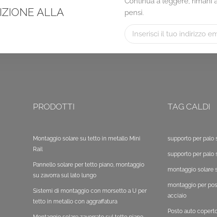
Continua a leggere, rimani ag
RIZIONE ALLA
pensi.
PRODOTTI
TAG CALDI
Montaggio solare su tetto in metallo Mini
supporto per palo 
Rail
supporto per palo 
Pannello solare per tetto piano, montaggio
montaggio solare s
su zavorra sul lato lungo
montaggio per post
Sistemi di montaggio con morsetto a U per
acciaio
tetto in metallo con aggraffatura
Posto auto copert