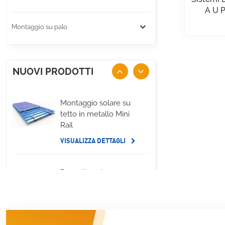
A U P
Montaggio su palo
NUOVI PRODOTTI
Montaggio solare su
tetto in metallo Mini
Rail
VISUALIZZA DETTAGLI
Pannello solare per
tetto piano,
montaggio su zavorra
sul lato lungo
VISUALIZZA DETTAGLI