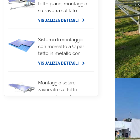
tetto piano, montaggio
su zavorra sul lato
lungo
VISUALIZZA DETTAGLI
Sistemi di montaggio
con morsetto a U per
tetto in metallo con
aggraffatura
VISUALIZZA DETTAGLI
Montaggio solare
zavorrato sul tetto
piano est-ovest
VISUALIZZA DETTAGLI
Sistemi di montaggio
LongRail per tetto
ondulato