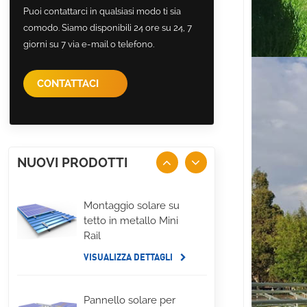
Puoi contattarci in qualsiasi modo ti sia
comodo. Siamo disponibili 24 ore su 24, 7
giorni su 7 via e-mail o telefono.
CONTATTACI
NUOVI PRODOTTI
Montaggio solare su
tetto in metallo Mini
Rail
VISUALIZZA DETTAGLI
Pannello solare per