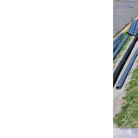
VISUALIZZA DETTAGLI
Paesaggio di
montaggio su tetto
piano zavorrato
VISUALIZZA DETTAGLI
Montaggio solare
universale per tetti
piani
VISUALIZZA DETTAGLI
Montaggio solare per
tetto in tegole con
gancio per tetto
regolabile
VISUALIZZA DETTAGLI