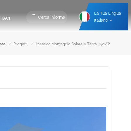
La Tua Lingua
TACI
Italiano
io
Struttura Di Montaggio Per Posto Auto Coperto In Alluminio
Struttura Di Montaggio Per Posto Auto Coperto In Acciaio
/
/
asa
Progetti
Messico Montaggio Solare A Terra 352KW