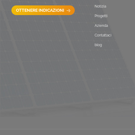
universale per tetti
piani
Notizia
OTTENERE INDICAZIONI
VISUALIZZA DETTAGLI
Progetti
Azienda
Montaggio solare per
Contattaci
tetto in tegole con
blog
gancio per tetto
regolabile
VISUALIZZA DETTAGLI