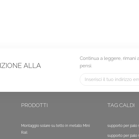
Continua a leggere, rimani ag
RIZIONE ALLA
pensi.
PRODOTTI
TAG CALDI
Montaggio solare su tetto in metallo Mini
supporto per palo 
Rail
supporto per palo 