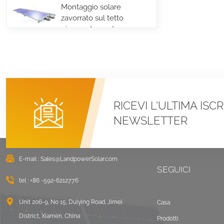
Montaggio solare
zavorrato sul tetto
piano est-ovest
VISUALIZZA DETTAGLI
Sistemi di montaggio
LongRail per tetto
ondulato
RICEVI L'ULTIMA ISC
VISUALIZZA DETTAGLI
NEWSLETTER
Paesaggio di
montaggio su tetto
E-mail :
Sales@LandpowerSolar.com
piano zavorrato
SEGUICI
tel :
+86 -592-6212776
VISUALIZZA DETTAGLI
Unit 206-9, No 15, Duiying Road, Jimei
Casa
Montaggio solare
District, Xiamen, China
Prodotti