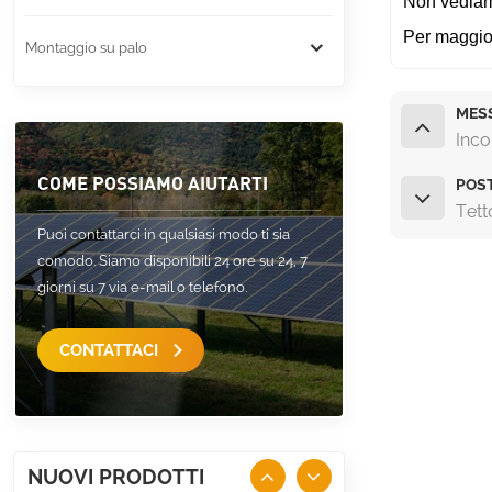
Non vediamo 
Per maggior
Montaggio su palo
MES
Inco
COME POSSIAMO AIUTARTI
POS
Tett
Puoi contattarci in qualsiasi modo ti sia
comodo. Siamo disponibili 24 ore su 24, 7
giorni su 7 via e-mail o telefono.
CONTATTACI
NUOVI PRODOTTI