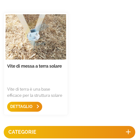
Vite di messa a terra solare
Vite di terra è una base
efficace per la struttura solare
montata a terra, fornisce
DETTAGLIO
costruzioni facili e veloci su
fondamenta stabili e realizza
immediatamente la
costruzione.
CATEGORIE