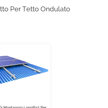
to Per Tetto Ondulato
Di Montaggio LongRail Per