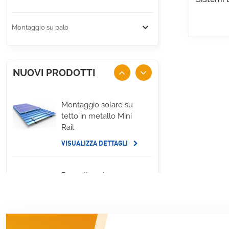
Montaggio su palo
NUOVI PRODOTTI
Montaggio solare su
tetto in metallo Mini
Rail
VISUALIZZA DETTAGLI
Pannello solare per
tetto piano,
montaggio su zavorra
sul lato lungo
VISUALIZZA DETTAGLI