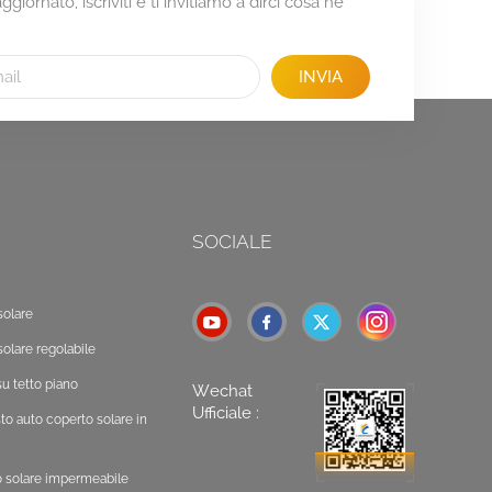
giornato, iscriviti e ti invitiamo a dirci cosa ne
INVIA
SOCIALE
solare
solare regolabile
u tetto piano
Wechat
Ufficiale :
o auto coperto solare in
o solare impermeabile