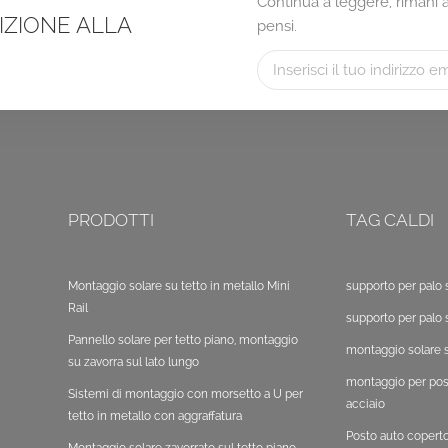
Continua a leggere, rimani ag
RIZIONE ALLA
pensi.
PRODOTTI
TAG CALDI
Montaggio solare su tetto in metallo Mini
supporto per palo 
Rail
supporto per palo 
Pannello solare per tetto piano, montaggio
montaggio solare s
su zavorra sul lato lungo
montaggio per post
Sistemi di montaggio con morsetto a U per
acciaio
tetto in metallo con aggraffatura
Posto auto copert