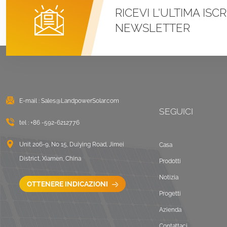
RICEVI L'ULTIMA ISC
Sistemi di montaggio
NEWSLETTER
con morsetto a U per
tetto in metallo con
aggraffatura
VISUALIZZA DETTAGLI
Montaggio solare
zavorrato sul tetto
E-mail :
Sales@LandpowerSolar.com
piano est-ovest
SEGUICI
tel :
+86 -592-6212776
VISUALIZZA DETTAGLI
Unit 206-9, No 15, Duiying Road, Jimei
Casa
Sistemi di montaggio
District, Xiamen, China
Prodotti
LongRail per tetto
ondulato
Notizia
OTTENERE INDICAZIONI
VISUALIZZA DETTAGLI
Progetti
Azienda
Paesaggio di
Contattaci