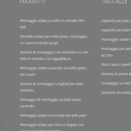
PRODOTTI
TAG CALDI
Montaggio solare su tetto in metallo Mini
supporto per palo 
Rail
supporto per palo 
Pannello solare per tetto piano, montaggio
montaggio solare s
su zavorra sul lato lungo
montaggio per post
Sistemi di montaggio con morsetto a U per
acciaio
tetto in metallo con aggraffatura
Posto auto copert
Montaggio solare zavorrato sul tetto piano
Sistema di posto a
est-ovest
montaggio su tetto
Sistemi di montaggio LongRail per tetto
ondulato
Soluzioni di monta
Paesaggio di montaggio su tetto piano
zavorrato
Montaggio solare universale per tetti piani
Montaggio solare per tetto in tegole con