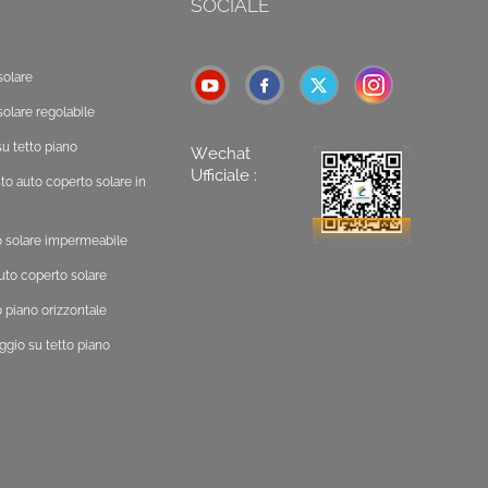
SOCIALE
solare
solare regolabile
u tetto piano
Wechat
Ufficiale :
o auto coperto solare in
o solare impermeabile
uto coperto solare
 piano orizzontale
ggio su tetto piano