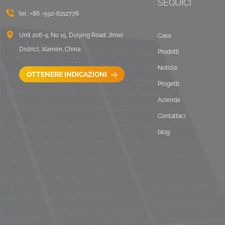
SEGUICI
tel :
+86 -592-6212776
Unit 206-9, No 15, Duiying Road, Jimei
Casa
District, Xiamen, China
Prodotti
Notizia
OTTENERE INDICAZIONI
Progetti
Azienda
Contattaci
blog