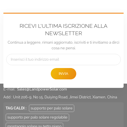
RICEVI L'ULTIMA ISCRIZIONE ALLA
NEWSLETTER
Continua a leggere, rimani aggiornato, iscriviti e ti invitiamo a dirci
cosa ne pensi.
INVIA
tel :
+86 -592-6212776
E-mail :
Sales@LandpowerSolar.com
Add : Unit 206-9, No 15, Duiying Road, Jimei District, Xiamen, China
TAG CALDI :
supporto per palo solare
supporto per palo solare regolabile
montaggio solare su tetto piano