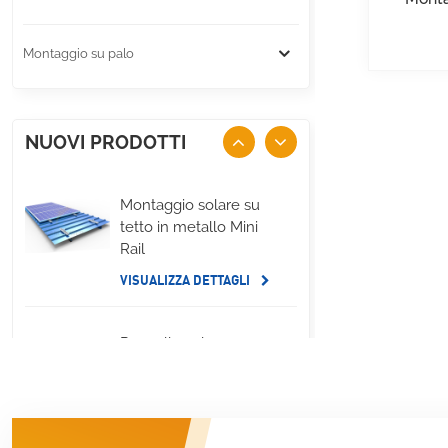
Montaggio su palo
NUOVI PRODOTTI
Montaggio solare su
tetto in metallo Mini
Rail
VISUALIZZA DETTAGLI
Pannello solare per
tetto piano,
montaggio su zavorra
sul lato lungo
VISUALIZZA DETTAGLI