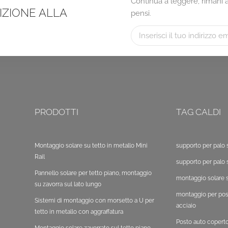
Continua a leggere, rimani ag
RIZIONE ALLA
pensi.
PRODOTTI
TAG CALDI
Montaggio solare su tetto in metallo Mini
supporto per palo 
Rail
supporto per palo 
Pannello solare per tetto piano, montaggio
montaggio solare s
su zavorra sul lato lungo
montaggio per post
Sistemi di montaggio con morsetto a U per
acciaio
tetto in metallo con aggraffatura
Posto auto copert