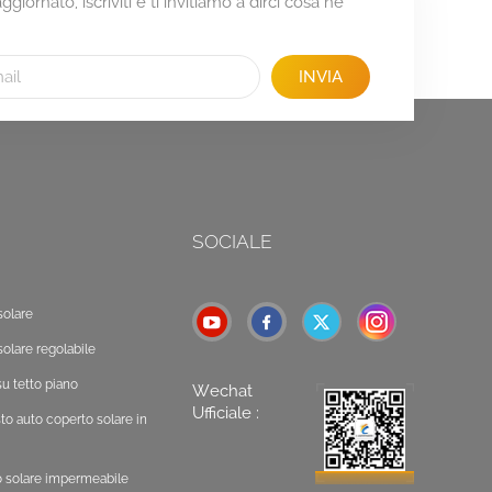
giornato, iscriviti e ti invitiamo a dirci cosa ne
INVIA
SOCIALE
solare
solare regolabile
u tetto piano
Wechat
Ufficiale :
o auto coperto solare in
o solare impermeabile