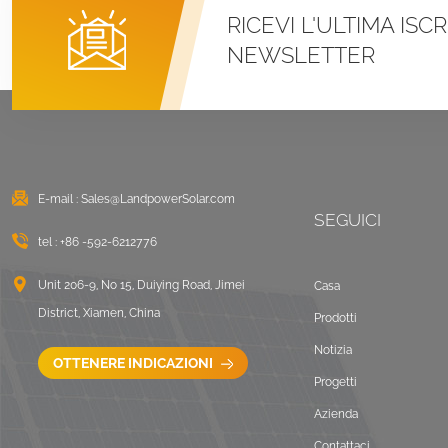
RICEVI L'ULTIMA ISC
Sistemi di montaggio
NEWSLETTER
con morsetto a U per
tetto in metallo con
aggraffatura
VISUALIZZA DETTAGLI
Montaggio solare
zavorrato sul tetto
E-mail :
Sales@LandpowerSolar.com
piano est-ovest
SEGUICI
tel :
+86 -592-6212776
VISUALIZZA DETTAGLI
Unit 206-9, No 15, Duiying Road, Jimei
Casa
Sistemi di montaggio
District, Xiamen, China
Prodotti
LongRail per tetto
ondulato
Notizia
OTTENERE INDICAZIONI
VISUALIZZA DETTAGLI
Progetti
Azienda
Paesaggio di
Contattaci