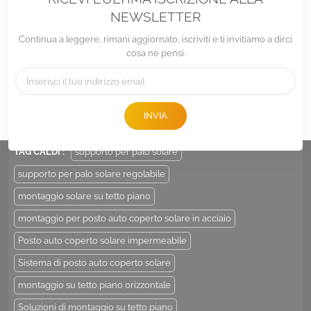
NEWSLETTER
Continua a leggere, rimani aggiornato, iscriviti e ti invitiamo a dirci
cosa ne pensi.
tel :
+86 -592-6212776
E-mail :
Sales@LandpowerSolar.com
INVIA
Add : Unit 206-9, No 15, Duiying Road, Jimei District, Xiamen, China
TAG CALDI :
supporto per palo solare
supporto per palo solare regolabile
montaggio solare su tetto piano
montaggio per posto auto coperto solare in acciaio
Posto auto coperto solare impermeabile
Sistema di posto auto coperto solare
montaggio su tetto piano orizzontale
Soluzioni di montaggio su tetto piano