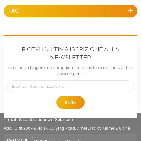
TAG
RICEVI L'ULTIMA ISCRIZIONE ALLA
NEWSLETTER
Continua a leggere, rimani aggiornato, iscriviti e ti invitiamo a dirci
cosa ne pensi.
INVIA
tel :
+86 -592-6212776
E-mail :
Sales@LandpowerSolar.com
Add : Unit 206-9, No 15, Duiying Road, Jimei District, Xiamen, China
TAG CALDI :
supporto per palo solare